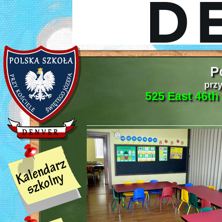
P
przy
525 East 46th