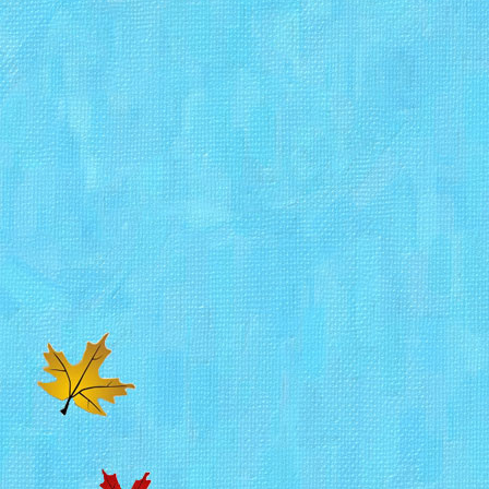
Szkoła
znajduje się
obo
północ od centrum Denv
70. Z autostrady I-70 
Washington St. na pó
światłach na zachód (w
(w lewo), do końca uli
ulicy, na rogu. Parkin
szkolnego, lub na sąsi