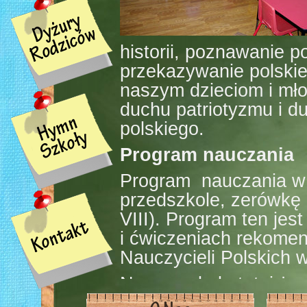
historii, poznawanie po
przekazywanie polskie
naszym dzieciom i mł
duchu patriotyzmu i d
polskiego.
Program nauczania
Program nauczania w 
przedszkole, zerówkę 
VIII). Program ten jes
i ćwiczeniach rekome
Nauczycieli Polskich 
Nasza szkoła tętni ży
mszy świętej od 12:00